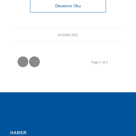
Devamını Oku
24 EKIM 2021
1
2
Page 1 of 2
HABER