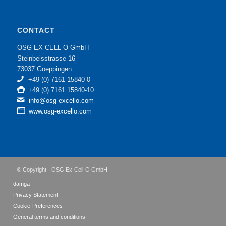
CONTACT
OSG EX-CELL-O GmbH
Steinbeisstrasse 16
73037 Goeppingen
+49 (0) 7161 15840-0
+49 (0) 7161 15840-10
info@osg-excello.com
www.osg-excello.com
© Copyright - OSG Ex-Cell-O GmbH
damga
Privacy Statement
Cookie-Preferences
General terms and conditions