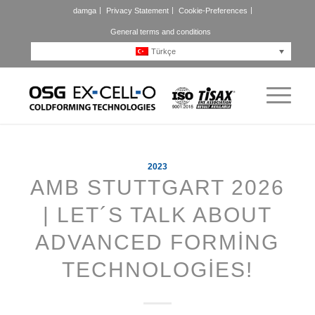
damga
Privacy Statement
Cookie-Preferences
General terms and conditions
Türkçe
2023
AMB STUTTGART 2026
| LET´S TALK ABOUT
ADVANCED FORMING
TECHNOLOGIES!