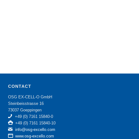
CONTACT
OSG EX-CELL-O GmbH
Steinbeisstrasse 16
73037 Goeppingen
+49 (0) 7161 15840-0
+49 (0) 7161 15840-10
info@osg-excello.com
www.osg-excello.com