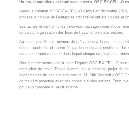
Un projet ambitieux exécuté avec succès. OSG EX-CELL-O est 
Après la création d’OSG EX-CELL-O GmbH en décembre 2019, un
processus connus de l’entreprise précédente ont été coupés et ont
Les tâches étaient difficiles : nouveau paysage informatique, n
de calcul, organisation des lieux de travail et bien plus encore.
Au cours des 9 mois environ de préparation à la certification IS
décrits, contrôlés et surveillés par les nouveaux systèmes. Le r
avec un intranet moderne dans lequel chaque employé peut trouver
Nos remerciements vont à toute l’équipe OSG EX-CELL-O pour l
notre chef de projet Tobias Klemm, qui a mené ce projet de cert
expérimentés de nos sociétés sœurs, M. Dirk Bischoff d’OSG 
de manière proactive avec des conseils et des actions. Enfin, 
pour avoir procédé à l’audit externe.