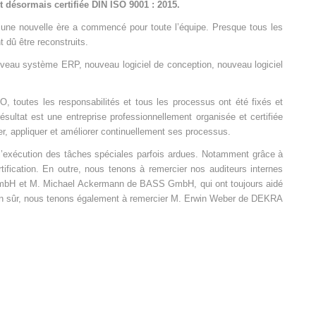
désormais certifiée DIN ISO 9001 : 2015.
e nouvelle ère a commencé pour toute l’équipe. Presque tous les
 dû être reconstruits.
ouveau système ERP, nouveau logiciel de conception, nouveau logiciel
O, toutes les responsabilités et tous les processus ont été fixés et
ésultat est une entreprise professionnellement organisée et certifiée
, appliquer et améliorer continuellement ses processus.
’exécution des tâches spéciales parfois ardues. Notamment grâce à
ification. En outre, nous tenons à remercier nos auditeurs internes
GmbH et M. Michael Ackermann de BASS GmbH, qui ont toujours aidé
bien sûr, nous tenons également à remercier M. Erwin Weber de DEKRA