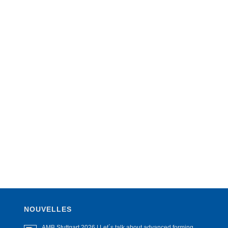
NOUVELLES
AMB Stuttgart 2026 | Let´s talk about advanced forming