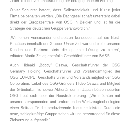
Zeller Teil der Geschäftsführung der neu gegründeten Holding.
Oliver Schunter betont, dass Selbständigkeit und Kultur jeder
Firma beibehalten werden. „Die Dachgesellschaft untersteht dabei
direkt der Europazentrale von OSG in Belgien und ist für die
Strategie der deutschen Gruppe verantwortlich.“
„Wir lernen voneinander und setzen konsequent auf die Best-
Practices innerhalb der Gruppe. Unser Ziel war und bleibt unseren
Kunden und Partnern stets die optimale Lösung zu bieten“,
erläutert Martin Zeller, ebenfalls Geschäftsführer von BASS.
Auch Hideaki „Bobby“ Osawa, Geschäftsführer der OSG
Germany Holding, Geschäftsführer und Vorstandsmitglied der
OSG EUROPE, Geschäftsführer und Vorstandsmitglied der OSG
Corporation, Enkel des OSG-Gründers Hideo Osawa und Mitglied
der Gründerfamilie sowie Aktionär der in Japan börsennotierten
OSG freut sich über die Neustrukturierung: „Wir möchten mit
unseren zerspanenden und umformenden Werkzeugtechnologien
einen Beitrag für die produzierende Industrie leisten. Durch die
neue, schlagkräftige Gruppe sehen wir uns hervorragend für diese
Zielsetzung aufgestellt.“