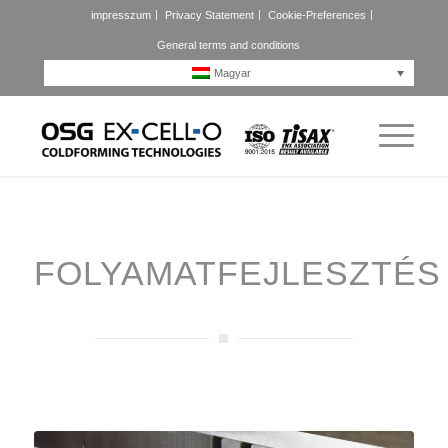
impresszum
Privacy Statement
Cookie-Preferences
General terms and conditions
Magyar
FOLYAMATFEJLESZTÉS