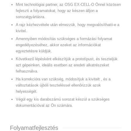
Mint technológiai partner, az OSG EX-CELL-O Önnel közösen
fejleszti a folyamatokat, hogy az készen álljon a
sorozatgyártásra.
A rajz kézhezvétele után elmezzük, hogy megvalósítható-e a
kivitel.
Amennyiben módosítás szükséges a formázási folyamat
engedélyezéséhez, akkor ezeket az információkat
egyeztetésre küldjük.
Következő lépésként elkészítjük a prototípust, és teszteljük
azt gépeinken, ideális esetben az eredeti alkatrészeket
felhasználva.
Ha korrekcióra van szükség, módosítjuk a kivitelt , és a
változtatások újbóli teszteléssel ellenőrizzük azok
helyességét.
Végül egy kis darabszámú sorozat készül a szükséges
dokumentációval az Ön számára.
Folyamatfejlesztés