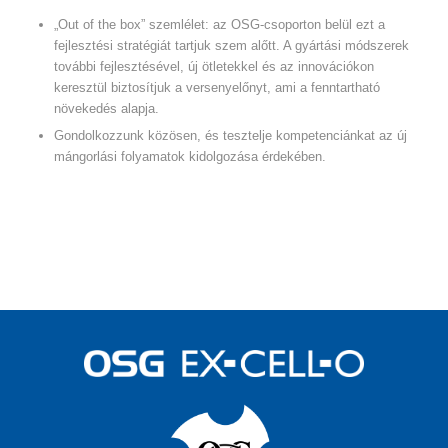
„Out of the box” szemlélet: az OSG-csoporton belül ezt a
fejlesztési stratégiát tartjuk szem alőtt. A gyártási módszerek
további fejlesztésével, új ötletekkel és az innovációkon
keresztül biztosítjuk a versenyelőnyt, ami a fenntartható
növekedés alapja.
Gondolkozzunk közösen, és tesztelje kompetenciánkat az új
mángorlási folyamatok kidolgozása érdekében.