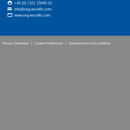
+49 (0) 7161 15840-10
info@osg-excello.com
www.osg-excello.com
Privacy Statement
Cookie-Preferences
General terms and conditions