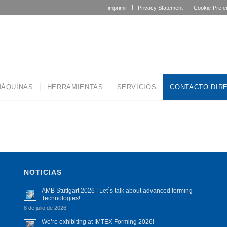
imprimir
Privacy Statement
Cookie-Prefe
ÁQUINAS
HERRAMIENTAS
SERVICIOS
CONTACTO DIR
NOTICIAS
AMB Stuttgart 2026 | Let´s talk about advanced forming
Technologies!
8 de julio de 2026
We’re exhibiting at IMTEX Forming 2026!