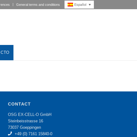
Español
rences
General terms and conditions
ECTO
CONTACT
OSG EX-CELL-O GmbH
Steinbeisstrasse 16
73037 Goeppingen
+49 (0) 7161 15840-0