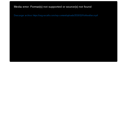
Media error: Format(s) not supported or source(s) not found
Descargar archivo: https://osg-excello.com/wp-content/uploads/2019/11/Hohlwellen.mp4