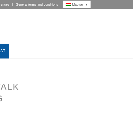
Magyar
rences
General terms and conditions
LAT
TALK
G