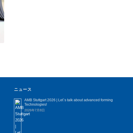
ニュース
AMB Stuttgart 2026 | Let´s talk about advanced forming
Technologies!
2026年7月8日