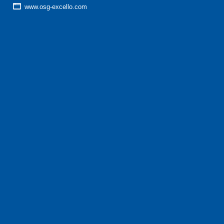
www.osg-excello.com