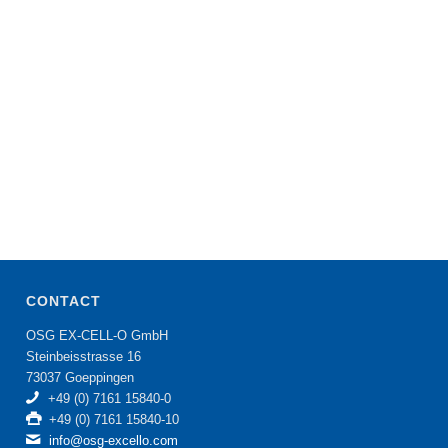
CONTACT
OSG EX-CELL-O GmbH
Steinbeisstrasse 16
73037 Goeppingen
+49 (0) 7161 15840-0
+49 (0) 7161 15840-10
info@osg-excello.com