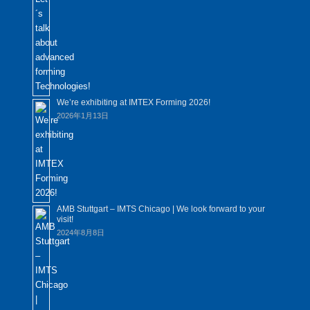
We’re exhibiting at IMTEX Forming 2026!
2026年1月13日
AMB Stuttgart – IMTS Chicago | We look forward to your
visit!
2024年8月8日