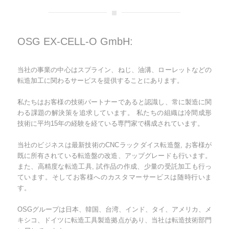
OSG EX-CELL-O GmbH:
当社の事業の中心はスプライン、ねじ、油溝、ローレットなどの
転造加工に関わるサービスを提供することにあります。
私たちはお客様の技術パートナーであると認識し、常に製造に関
わる課題の解決策を追求しています。 私たちの組織は冷間成形
技術に平均15年の経験を経ている専門家で構成されています。
当社のビジネスは最新技術のCNCラックダイス転造盤, お客様が
既に所有されている転造盤の改造、アップグレードも行います。
また、高精度な転造工具, 試作品の作成、少量の受託加工も行っ
ています。そしてお客様へのカスタマーサービスは随時行いま
す。
OSGグループは日本、韓国、台湾、インド、タイ、アメリカ、メ
キシコ、ドイツに転造工具製造拠点があり、当社は転造技術部門