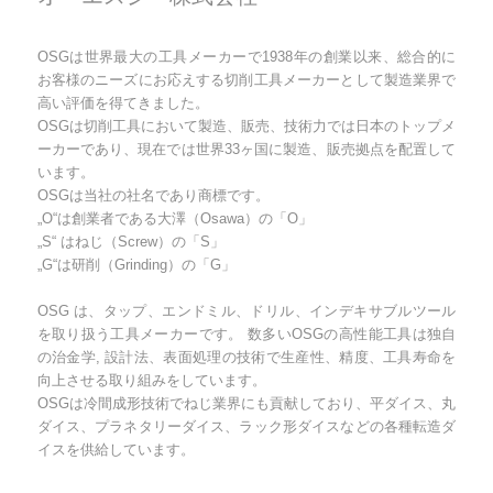
OSGは世界最大の工具メーカーで1938年の創業以来、総合的に
お客様のニーズにお応えする切削工具メーカーとして製造業界で
高い評価を得てきました。
OSGは切削工具において製造、販売、技術力では日本のトップメ
ーカーであり、現在では世界33ヶ国に製造、販売拠点を配置して
います。
OSGは当社の社名であり商標です。
„O“は創業者である大澤（Osawa）の「O」
„S“ はねじ（Screw）の「S」
„G“は研削（Grinding）の「G」
OSG は、タップ、エンドミル、ドリル、インデキサブルツール
を取り扱う工具メーカーです。 数多いOSGの高性能工具は独自
の治金学, 設計法、表面処理の技術で生産性、精度、工具寿命を
向上させる取り組みをしています。
OSGは冷間成形技術でねじ業界にも貢献しており、平ダイス、丸
ダイス、プラネタリーダイス、ラック形ダイスなどの各種転造ダ
イスを供給しています。