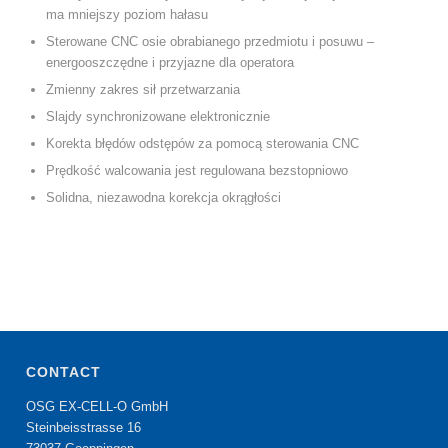
ma mniejszy poziom hałasu
Sterowane CNC osie obrabianego przedmiotu i posuwu –
energooszczędne i przyjazne dla operatora
Zmienny zakres sił przetwarzania
Slajdy synchronizowane elektronicznie
Korekta błędów odstępów za pomocą sterowania CNC
Prędkość walcowania jest regulowana bezstopniowo
Solidna, niezawodna korekcja okrągłości
CONTACT
OSG EX-CELL-O GmbH
Steinbeisstrasse 16