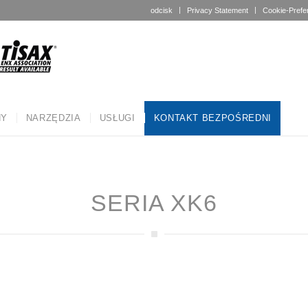
odcisk
Privacy Statement
Cookie-Prefe
NY
NARZĘDZIA
USŁUGI
KONTAKT BEZPOŚREDNI
SERIA XK6