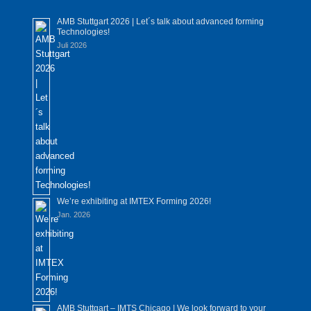
AMB Stuttgart 2026 | Let´s talk about advanced forming
Technologies!
Juli 2026
We’re exhibiting at IMTEX Forming 2026!
Jan. 2026
AMB Stuttgart – IMTS Chicago | We look forward to your