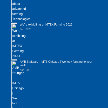
We’re exhibiting at IMTEX Forming 2026!
Jan. 2026
AMB Stuttgart – IMTS Chicago | We look forward to your
visit!
Aug. 2024