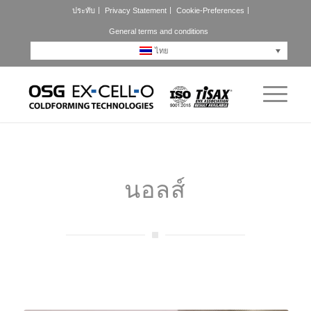
ประทับ
Privacy Statement
Cookie-Preferences
General terms and conditions
ไทย
นอลส์