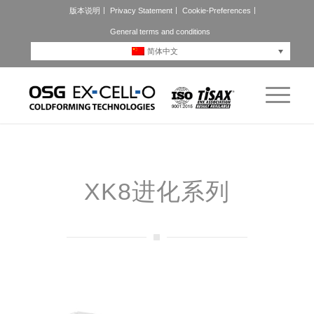
版本说明
Privacy Statement
Cookie-Preferences
General terms and conditions
简体中文
XK8进化系列