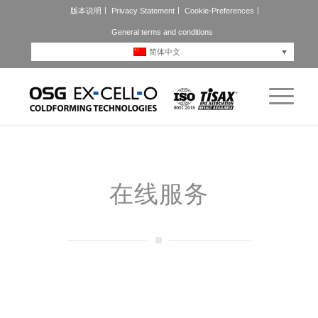
版本说明
Privacy Statement
Cookie-Preferences
General terms and conditions
简体中文
在线服务