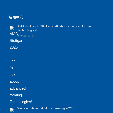
新闻中心
AMB Stuttgart 2026 | Let´s talk about advanced forming
Technologies!
2026年7月8日
We’re exhibiting at IMTEX Forming 2026!