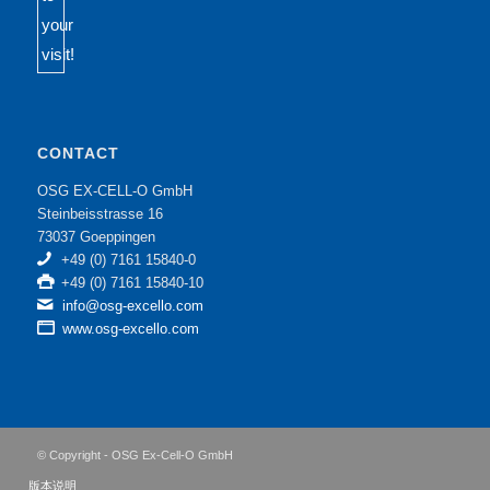
CONTACT
OSG EX-CELL-O GmbH
Steinbeisstrasse 16
73037 Goeppingen
+49 (0) 7161 15840-0
+49 (0) 7161 15840-10
info@osg-excello.com
www.osg-excello.com
© Copyright - OSG Ex-Cell-O GmbH
版本说明