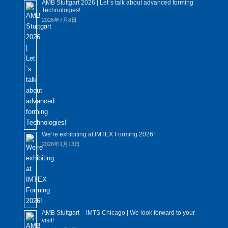
AMB Stuttgart 2026 | Let´s talk about advanced forming
Technologies!
2026年7月8日
We’re exhibiting at IMTEX Forming 2026!
2026年1月13日
AMB Stuttgart – IMTS Chicago | We look forward to your
visit!