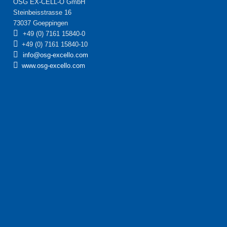
OSG EX-CELL-O GmbH
Steinbeisstrasse 16
73037 Goeppingen
+49 (0) 7161 15840-0
+49 (0) 7161 15840-10
info@osg-excello.com
www.osg-excello.com