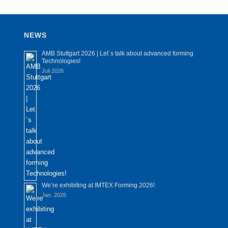
NEWS
AMB Stuttgart 2026 | Let´s talk about advanced forming
Technologies!
Juli 2026
We’re exhibiting at IMTEX Forming 2026!
Jan. 2026